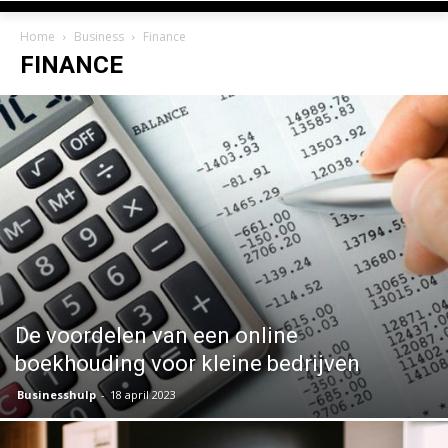
Home
Business
Finance
FINANCE
De voordelen van een online
boekhouding voor kleine bedrijven
Businesshulp
-
18 april 2023