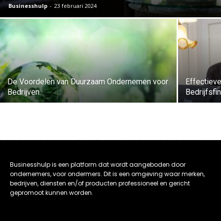
Businesshulp
-
23 februari 2024
De Voordelen van Duurzaam Ondernemen voor
Effectiev
Bedrijven
Bedrijfsfi
Businesshulp is een platform dat wordt aangeboden door
ondernemers, voor ondermers. Dit is een omgeving waar merken,
bedrijven, diensten en/of producten professioneel en gericht
gepromoot kunnen worden.