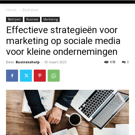
Home
Bedrijven
Bedrijven
Business
Marketing
Effectieve strategieën voor
marketing op sociale media
voor kleine ondernemingen
Door
Businesshulp
-
30 maart 2023
978
0