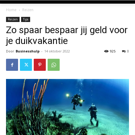
Home
Reizen
Reizen
Tips
Zo spaar bespaar jij geld voor
je duikvakantie
Door
Businesshulp
-
14 oktober 2022
925
0